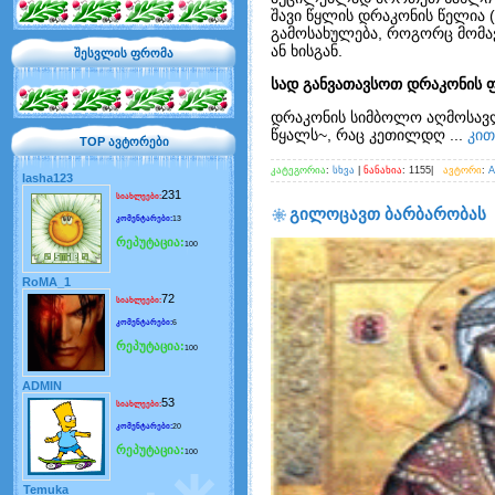
შავი წყლის დრაკონის წელია 
გამოსახულება, როგორც მომავ
ან ხისგან.
შესვლის ფრომა
სად განვათავსოთ დრაკონის 
დრაკონის სიმბოლო აღმოსავლე
წყალს~, რაც კეთილდღ
...
კით
TOP ავტორები
კატეგორია
:
სხვა
|
ნანახია
: 1155|
ავტორი
:
lasha123
231
სიახლეები:
გილოცავთ ბარბარობას
კომენტარები:
13
რეპუტაცია:
100
RoMA_1
72
სიახლეები:
კომენტარები:
6
რეპუტაცია:
100
ADMIN
53
სიახლეები:
კომენტარები:
20
რეპუტაცია:
100
Temuka