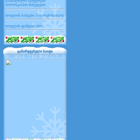
საახალწლო საჩუქრები
ჰოროსკოპის მიხედვით
თოვლის ბაბუები პატარებისათვის
თოვლის ფანტელებო...
გამარჯვებული საიტი