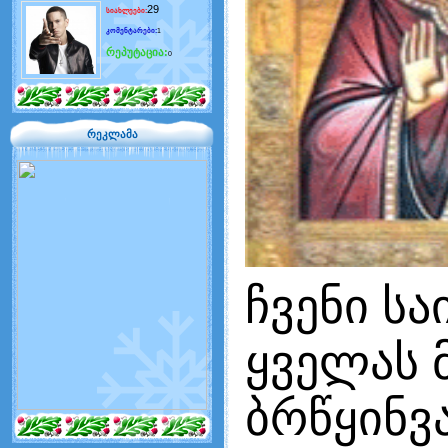
29
სიახლეები:
კომენტარები:
1
რეპუტაცია:
0
რეკლამა
ჩვენი ს
ყველას
ბრწყინვ